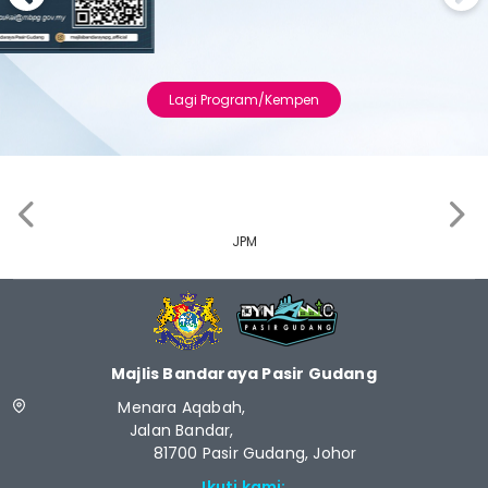
Previous
Next
Lagi Program/Kempen
‹
›
JPM
Majlis Bandaraya Pasir Gudang
Menara Aqabah,
Jalan Bandar,
81700 Pasir Gudang, Johor