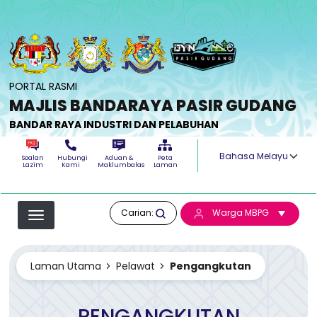
Langkau ke kandungan utama
PORTAL RASMI
MAJLIS BANDARAYA PASIR GUDANG
BANDAR RAYA INDUSTRI DAN PELABUHAN
Select your langua
Soalan
Hubungi
Aduan &
Peta
Lazim
Kami
Maklumbalas
Laman
Carian:
Warga MBPG
Laman Utama
Pelawat
Pengangkutan
PENGANGKUTAN