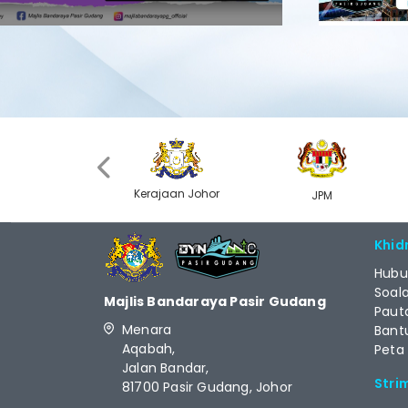
‹
Kerajaan Johor
MyGOV
JPM
Khid
Hubu
Soal
Majlis Bandaraya Pasir Gudang
Paut
Menara
Bant
Aqabah,
Peta
Jalan Bandar,
Stri
81700 Pasir Gudang, Johor