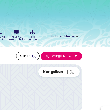
Select your language
ungi
Aduan &
Peta
mi
Maklumbalas
Laman
Carian:
Warga MBPG