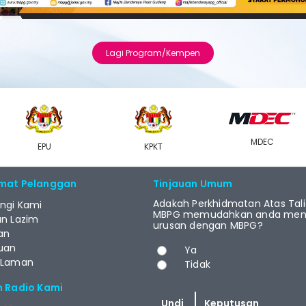
Lagi Program/Kempen
MDEC
EPU
KPKT
mat Pelanggan
Tinjauan Umum
Adakah Perkhidmatan Atas Tal
ngi Kami
MBPG memudahkan anda menj
an Lazim
urusan dengan MBPG?
an
Pilihan
uan
Ya
 Laman
Tidak
m Radio Kami