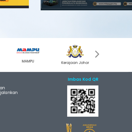
›
MAMPU
Kerajaan Johor
MyGOV
Imbas Kod QR
ian
alankan