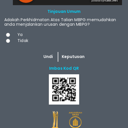
RCAST.NET
Tinjauan Umum
Adakah Perkhidmatan Atas Talian MBPG memudahkan
anda menjalankan urusan dengan MBPG?
Pilihan
Ya
Tidak
Imbas Kod QR