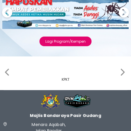
Previous
Next
Lagi Program/Kempen
‹
›
KPKT
Majlis Bandaraya Pasir Gudang
Menara Aqabah,
Jalan Bandar,