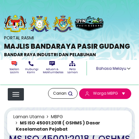
Langkau ke kandungan utama
PORTAL RASMI
MAJLIS BANDARAYA PASIR GUDANG
BANDAR RAYA INDUSTRI DAN PELABUHAN
Select your langua
Soalan
Hubungi
Aduan &
Peta
Lazim
Kami
Maklumbalas
Laman
Carian:
Warga MBPG
Laman Utama
MBPG
MS ISO 45001:2018 ( OSHMS ) Dasar
Keselamatan Pejabat
MS ISO 45001:2018 ( OSHMS