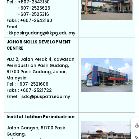
Tel : +607-2543150
+607-2525626
+607-2525316
Faks : +607-2543160
Emel
: kkpasirgudang@kkpg.edu.my
JOHOR SKILLS DEVELOPMENT
CENTRE
PLO 2, Jalan Perak 4, Kawasan
Perindustrian Pasir Gudang,
81700 Pasir Gudang, Johor,
Malaysia
Tel : +607-2521606
Faks : +607-2521722
Emel : jsdc@puspatri.edu.my
Institut Latihan Perindustrian
Jalan Gangsa, 81700 Pasir
Gudang,