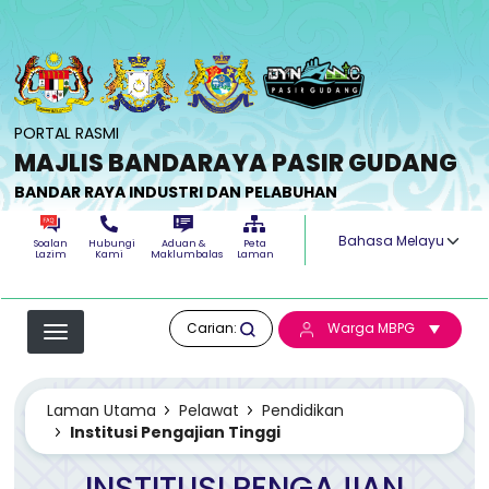
Langkau ke kandungan utama
PORTAL RASMI
MAJLIS BANDARAYA PASIR GUDANG
BANDAR RAYA INDUSTRI DAN PELABUHAN
Select your langua
Soalan
Hubungi
Aduan &
Peta
Lazim
Kami
Maklumbalas
Laman
Carian:
Warga MBPG
Laman Utama
Pelawat
Pendidikan
Institusi Pengajian Tinggi
INSTITUSI PENGAJIAN