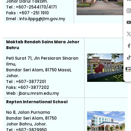
Johor Darul Takzim.
Tel : +607-2544170/4171
Faks : +607 -251 1910
Emel : info.ilppg@jtm.gov.my
Maktab Rendah Sains Mara Johor
Bahru
Peti Surat 71, Jln Persiaran Sinaran
Ilmu,
Bandar Seri Alam, 81750 Masai,
Johor.
Tel : +607-3877201
Faks: +607-3877202
Web :
j
baru.mrsm.edu.my
Repton International School
No 8, Jalan Purnama
Bandar Seri Alam, 81750
Johor Bahru, Johor.
Tel : +607-3829950