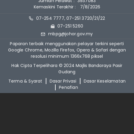
Jumlah Pelawat :
3937083
Kemaskini Terakhir :
7/8/2026
07-254 7777, 07-251 3720/21/22
07-251 5260
mbpg@johor.gov.my
Paparan terbaik menggunakan pelayar terkini seperti
Google Chrome, Mozilla Firefox, Opera & Safari dengan
resolusi minimum 1366x768 piksel
Hak Cipta Terpelihara © 2024 Majlis Bandaraya Pasir
Gudang
Terma & Syarat
Dasar Privasi
Dasar Keselamatan
Penafian