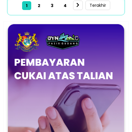
Last page
Terakhir
1
2
3
4