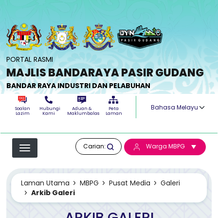
Langkau ke kandungan utama
PORTAL RASMI
MAJLIS BANDARAYA PASIR GUDANG
BANDAR RAYA INDUSTRI DAN PELABUHAN
Select your langua
Soalan
Hubungi
Aduan &
Peta
Lazim
Kami
Maklumbalas
Laman
Carian:
Warga MBPG
Laman Utama
MBPG
Pusat Media
Galeri
Arkib Galeri
ARKIB GALERI