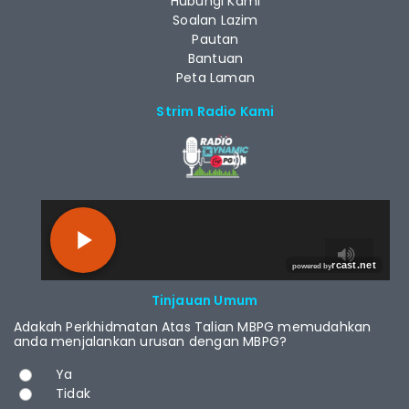
Hubungi Kami
Soalan Lazim
Pautan
Bantuan
Peta Laman
Strim Radio Kami
RCAST.NET
Tinjauan Umum
Adakah Perkhidmatan Atas Talian MBPG memudahkan
anda menjalankan urusan dengan MBPG?
Pilihan
Ya
Tidak