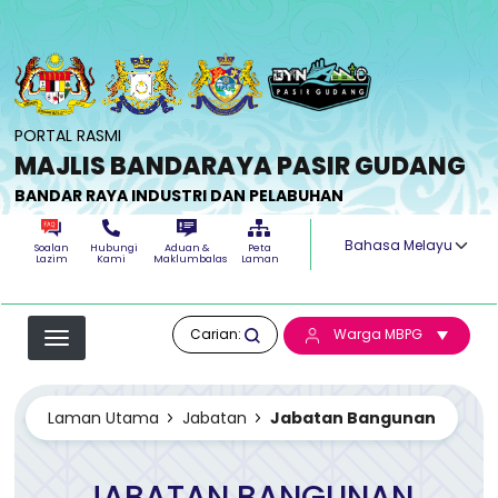
Langkau ke kandungan utama
PORTAL RASMI
MAJLIS BANDARAYA PASIR GUDANG
BANDAR RAYA INDUSTRI DAN PELABUHAN
Select your langua
Soalan
Hubungi
Aduan &
Peta
Lazim
Kami
Maklumbalas
Laman
Carian:
Warga MBPG
Laman Utama
Jabatan
Jabatan Bangunan
JABATAN BANGUNAN