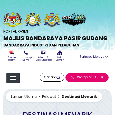
Langkau ke kandungan utama
PORTAL RASMI
MAJLIS BANDARAYA PASIR GUDANG
BANDAR RAYA INDUSTRI DAN PELABUHAN
Select your langua
Soalan
Hubungi
Aduan &
Peta
Lazim
Kami
Maklumbalas
Laman
Carian:
Warga MBPG
Laman Utama
Pelawat
Destinasi Menarik
DESTINASI MENARIK