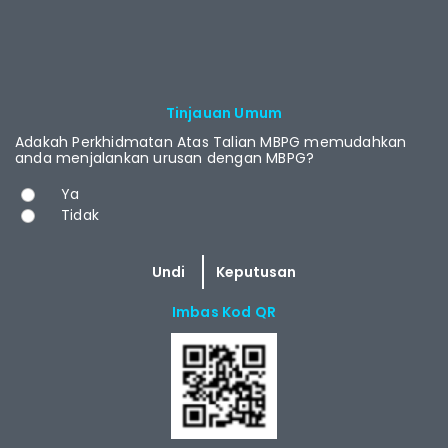
RCAST.NET
Tinjauan Umum
Adakah Perkhidmatan Atas Talian MBPG memudahkan
anda menjalankan urusan dengan MBPG?
Pilihan
Ya
Tidak
Imbas Kod QR