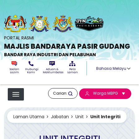
Langkau ke kandungan utama
PORTAL RASMI
MAJLIS BANDARAYA PASIR GUDANG
BANDAR RAYA INDUSTRI DAN PELABUHAN
Select your langua
Soalan
Hubungi
Aduan &
Peta
Lazim
Kami
Maklumbalas
Laman
Carian:
Warga MBPG
Laman Utama
Jabatan
Unit
Unit Integriti
UNIT INTEGRITI