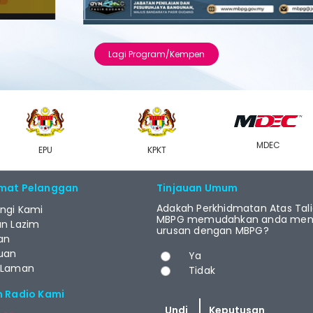
Lagi Program/Kempen
MDEC
EPU
KPKT
mat Pelanggan
Tinjauan Umum
Adakah Perkhidmatan Atas Tal
ngi Kami
MBPG memudahkan anda menj
an Lazim
urusan dengan MBPG?
an
Pilihan
uan
Ya
 Laman
Tidak
m Radio Kami