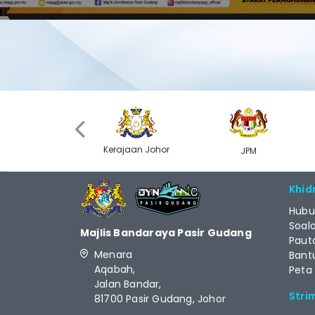
‹
Kerajaan Johor
MyGOV
JPM
Khid
Hubu
Soal
Majlis Bandaraya Pasir Gudang
Paut
Menara
Bant
Aqabah,
Peta
Jalan Bandar,
Stri
81700 Pasir Gudang, Johor