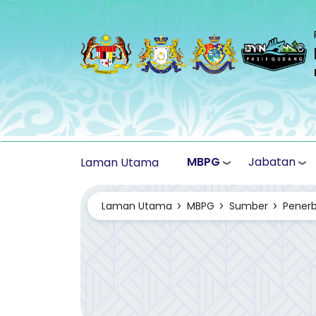
Langkau ke kandungan utama
MBPG
Jabatan
Laman Utama
Laman Utama
MBPG
Sumber
Penerb