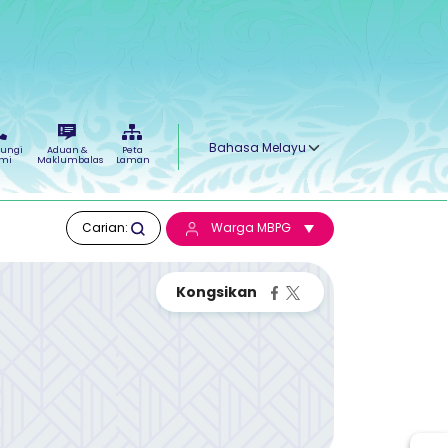
Select your language
ungi
Aduan &
Peta
mi
Maklumbalas
Laman
Carian:
Warga MBPG