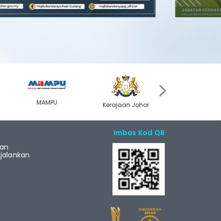
›
MAMPU
Kerajaan Johor
MyGOV
Imbas Kod QR
ian
alankan