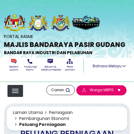
Langkau ke kandungan utama
PORTAL RASMI
MAJLIS BANDARAYA PASIR GUDANG
BANDAR RAYA INDUSTRI DAN PELABUHAN
Select your langua
Soalan
Hubungi
Aduan &
Peta
Lazim
Kami
Maklumbalas
Laman
Carian:
Warga MBPG
Laman Utama
Perniagaan
Pembangunan Ekonomi
Peluang Perniagaan
PELUANG PERNIAGAAN