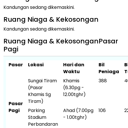
Kandungan sedang dikemaskini.
Ruang Niaga & Kekosongan
Kandungan sedang dikemaskini.
Ruang Niaga & KekosonganPasar
Pagi
Pasar
Lokasi
Hari dan
Bil
B
Waktu
Peniaga
T
Sungai Tiram
Khamis
388
4
(Pasar
(6.30pg -
Khamis Sg
12.00tghr)
Tiram)
Pasar
Pagi
Parking
Ahad
(7.00pg
106
2
Stadium
- 1.00tghr)
Perbandaran