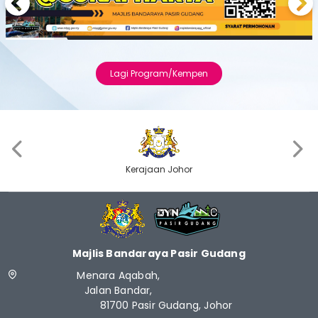
Previous
Next
Lagi Program/Kempen
‹
›
Kerajaan Johor
Majlis Bandaraya Pasir Gudang
Menara Aqabah,
Jalan Bandar,
81700 Pasir Gudang, Johor