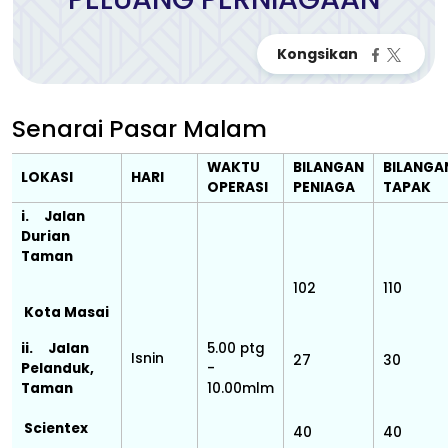
Senarai Pasar Malam
WAKTU
BILANGAN
BILANGA
LOKASI
HARI
OPERASI
PENIAGA
TAPAK
i. Jalan
Durian
Taman
102
110
Kota Masai
ii. Jalan
5.00 ptg
Isnin
27
30
Pelanduk,
-
Taman
10.00mlm
Scientex
40
40