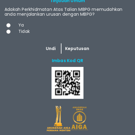
Tinjauan Umum
Adakah Perkhidmatan Atas Talian MBPG memudahkan
anda menjalankan urusan dengan MBPG?
Pilihan
Ya
Tidak
Imbas Kod QR