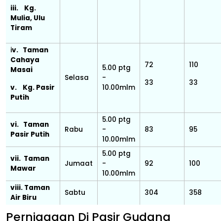
iii. Kg.
Mulia, Ulu
Tiram
i
v. Taman
Cahaya
72
110
5.00 ptg
Masai
Selasa
-
33
33
v. Kg. Pasir
10.00mlm
Putih
5.00 ptg
vi. Taman
Rabu
-
83
95
Pasir Putih
10.00mlm
5.00 ptg
vii. Taman
Jumaat
-
92
100
Mawar
10.00mlm
viii. Taman
Sabtu
304
358
Air Biru
Perniagaan Di Pasir Gudang