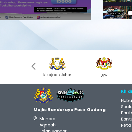
Previous
‹
Kerajaan Johor
MyGOV
JPM
Khid
Hubu
Soal
Majlis Bandaraya Pasir Gudang
Paut
Menara
Bant
Aqabah,
Peta
Jalan Bandar,