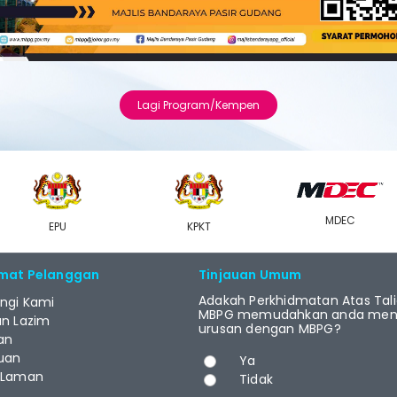
Lagi Program/Kempen
MDEC
EPU
KPKT
mat Pelanggan
Tinjauan Umum
Adakah Perkhidmatan Atas Tal
ngi Kami
MBPG memudahkan anda menj
an Lazim
urusan dengan MBPG?
an
Pilihan
uan
Ya
 Laman
Tidak