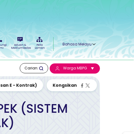
Select your language
ungi
Aduan &
Peta
mi
Maklumbalas
Laman
Carian:
Warga MBPG
an E - Kontrak)
EK (SISTEM
AK)