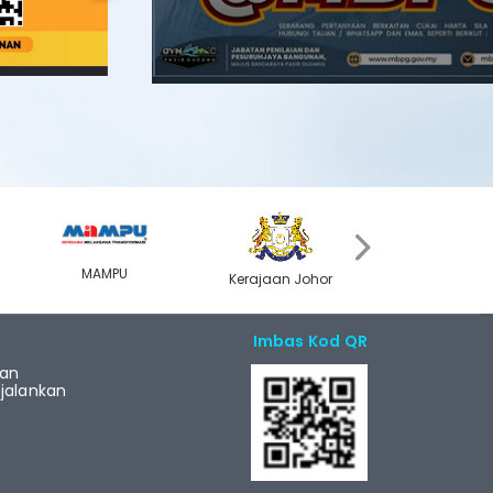
Next
›
MAMPU
Kerajaan Johor
MyGOV
Imbas Kod QR
ian
alankan