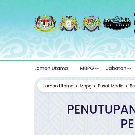
Langkau ke kandungan utama
MBPG
Jabatan
Laman Utama
Laman Utama
Mppg
Pusat Media
Be
PENUTUPAN
PE