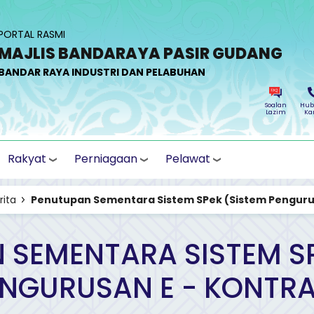
PORTAL RASMI
MAJLIS BANDARAYA PASIR GUDANG
BANDAR RAYA INDUSTRI DAN PELABUHAN
Soalan
Hub
Lazim
Ka
Rakyat
Perniagaan
Pelawat
rita
Penutupan Sementara Sistem SPek (Sistem Pengurus
 SEMENTARA SISTEM SP
NGURUSAN E - KONTR