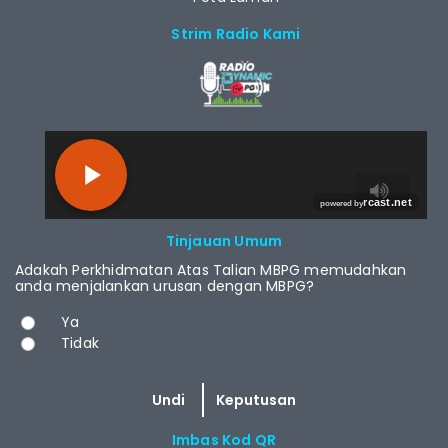
Strim Radio Kami
RCAST.NET
Tinjauan Umum
Adakah Perkhidmatan Atas Talian MBPG memudahkan
anda menjalankan urusan dengan MBPG?
Pilihan
Ya
Tidak
Imbas Kod QR