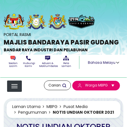
Langkau ke kandungan utama
PORTAL RASMI
MAJLIS BANDARAYA PASIR GUDANG
BANDAR RAYA INDUSTRI DAN PELABUHAN
Select your langua
Soalan
Hubungi
Aduan &
Peta
Lazim
Kami
Maklumbalas
Laman
Carian:
Warga MBPG
Laman Utama
MBPG
Pusat Media
Pengumuman
NOTIS UNDIAN OKTOBER 2021
NOTIS UNDIAN OKTOBER