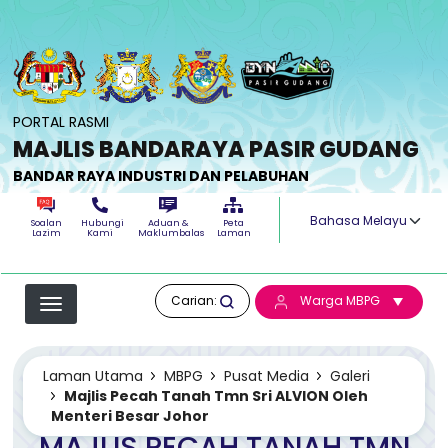
Langkau ke kandungan utama
PORTAL RASMI
MAJLIS BANDARAYA PASIR GUDANG
BANDAR RAYA INDUSTRI DAN PELABUHAN
Select your langua
Soalan
Hubungi
Aduan &
Peta
Lazim
Kami
Maklumbalas
Laman
Carian:
Warga MBPG
Laman Utama
MBPG
Pusat Media
Galeri
Majlis Pecah Tanah Tmn Sri ALVION Oleh
Menteri Besar Johor
MAJLIS PECAH TANAH TMN