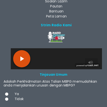
Soalan Lazim
Pautan
Bantuan
Peta Laman
Strim Radio Kami
RCAST.NET
Tinjauan Umum
Adakah Perkhidmatan Atas Talian MBPG memudahkan
anda menjalankan urusan dengan MBPG?
Pilihan
Ya
Tidak