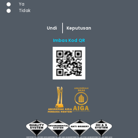
Pilihan
Ya
Tidak
Imbas Kod QR