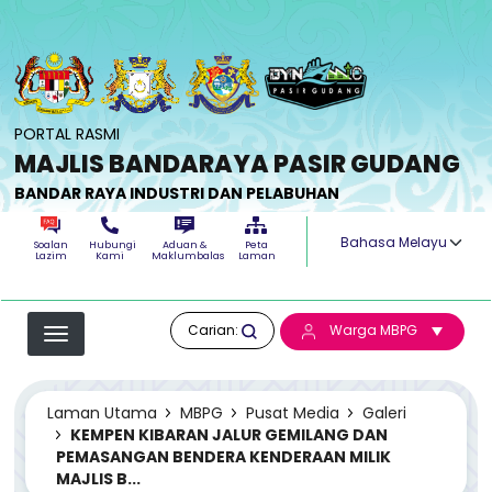
Langkau ke kandungan utama
PORTAL RASMI
MAJLIS BANDARAYA PASIR GUDANG
BANDAR RAYA INDUSTRI DAN PELABUHAN
Select your langua
Soalan
Hubungi
Aduan &
Peta
Lazim
Kami
Maklumbalas
Laman
Carian:
Warga MBPG
Laman Utama
MBPG
Pusat Media
Galeri
KEMPEN KIBARAN JALUR GEMILANG DAN
PEMASANGAN BENDERA KENDERAAN MILIK
MAJLIS B...
KEMPEN KIBARAN JALUR