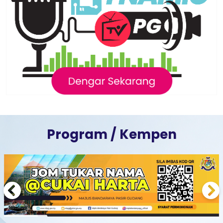
Program / Kempen
Previous
Next