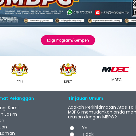
Lagi Program/Kempen
MDEC
EPU
KPKT
mat Pelanggan
Tinjauan Umum
Adakah Perkhidmatan Atas Tal
ngi Kami
MBPG memudahkan anda menj
an Lazim
urusan dengan MBPG?
an
Pilihan
uan
Ya
 Laman
Tidak