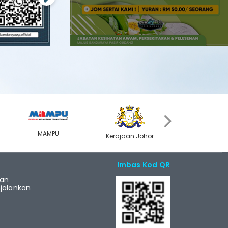
Next
›
MAMPU
Kerajaan Johor
MyGOV
Imbas Kod QR
ian
alankan