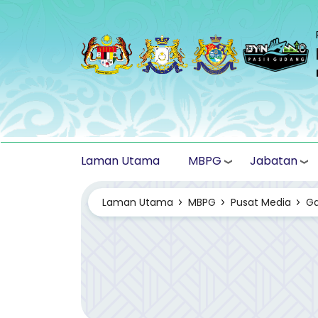
Langkau ke kandungan utama
MBPG
Jabatan
Laman Utama
Laman Utama
MBPG
Pusat Media
Ga