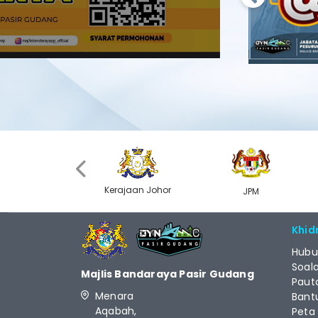
Previous
‹
Kerajaan Johor
MyGOV
JPM
Khid
Hubu
Soal
Majlis Bandaraya Pasir Gudang
Paut
Menara
Bant
Aqabah,
Peta