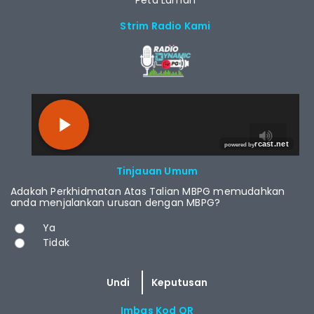
Peta Laman
Strim Radio Kami
RCAST.NET
Tinjauan Umum
Adakah Perkhidmatan Atas Talian MBPG memudahkan
anda menjalankan urusan dengan MBPG?
Pilihan
Ya
Tidak
Imbas Kod QR