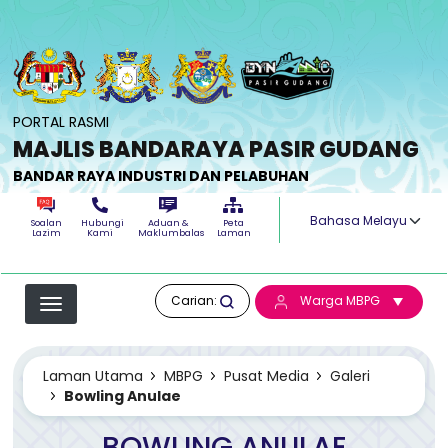
Langkau ke kandungan utama
PORTAL RASMI
MAJLIS BANDARAYA PASIR GUDANG
BANDAR RAYA INDUSTRI DAN PELABUHAN
Select your langua
Soalan
Hubungi
Aduan &
Peta
Lazim
Kami
Maklumbalas
Laman
Carian:
Warga MBPG
Laman Utama
MBPG
Pusat Media
Galeri
Bowling Anulae
BOWLING ANULAE