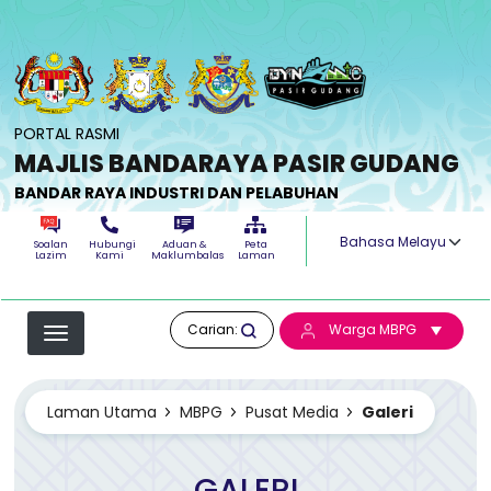
Langkau ke kandungan utama
PORTAL RASMI
MAJLIS BANDARAYA PASIR GUDANG
BANDAR RAYA INDUSTRI DAN PELABUHAN
Select your langua
Soalan
Hubungi
Aduan &
Peta
Lazim
Kami
Maklumbalas
Laman
Carian:
Warga MBPG
Laman Utama
MBPG
Pusat Media
Galeri
GALERI