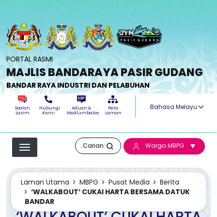
Langkau ke kandungan utama
PORTAL RASMI
MAJLIS BANDARAYA PASIR GUDANG
BANDAR RAYA INDUSTRI DAN PELABUHAN
Select your langua
Soalan
Hubungi
Aduan &
Peta
Lazim
Kami
Maklumbalas
Laman
Carian:
Warga MBPG
Laman Utama
MBPG
Pusat Media
Berita
‘WALKABOUT’ CUKAI HARTA BERSAMA DATUK
BANDAR
‘WALKABOUT’ CUKAI HARTA