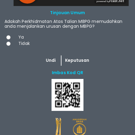
RCAST.NET
Tinjauan Umum
Adakah Perkhidmatan Atas Talian MBPG memudahkan
anda menjalankan urusan dengan MBPG?
Pilihan
Ya
Tidak
Imbas Kod QR