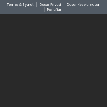
Terma & Syarat
Dasar Privasi
Dasar Keselamatan
Penafian