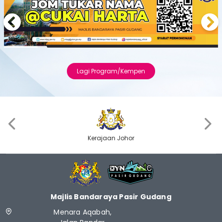
Previous
Next
Lagi Program/Kempen
‹
›
Kerajaan Johor
Majlis Bandaraya Pasir Gudang
Menara Aqabah,