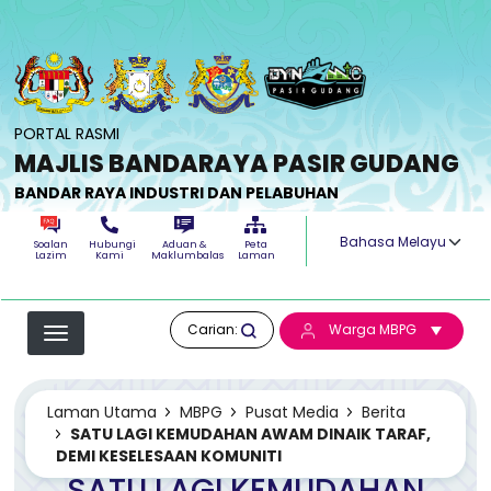
Langkau ke kandungan utama
PORTAL RASMI
MAJLIS BANDARAYA PASIR GUDANG
BANDAR RAYA INDUSTRI DAN PELABUHAN
Select your langua
Soalan
Hubungi
Aduan &
Peta
Lazim
Kami
Maklumbalas
Laman
Carian:
Warga MBPG
Laman Utama
MBPG
Pusat Media
Berita
SATU LAGI KEMUDAHAN AWAM DINAIK TARAF,
DEMI KESELESAAN KOMUNITI
SATU LAGI KEMUDAHAN