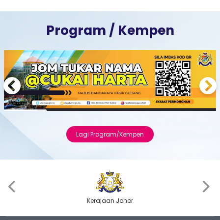
Program / Kempen
Previous
Next
Lagi Program/Kempen
‹
›
Kerajaan Johor