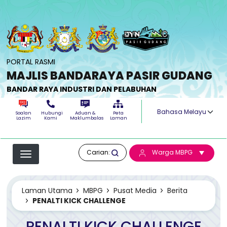
Langkau ke kandungan utama
PORTAL RASMI
MAJLIS BANDARAYA PASIR GUDANG
BANDAR RAYA INDUSTRI DAN PELABUHAN
Select your langua
Soalan
Hubungi
Aduan &
Peta
Lazim
Kami
Maklumbalas
Laman
Carian:
Warga MBPG
Laman Utama
MBPG
Pusat Media
Berita
PENALTI KICK CHALLENGE
PENALTI KICK CHALLENGE