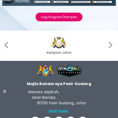
Previous
Next
Lagi Program/Kempen
‹
›
Kerajaan Johor
Majlis Bandaraya Pasir Gudang
Menara Aqabah,
Jalan Bandar,
81700 Pasir Gudang, Johor
Ikuti kami: