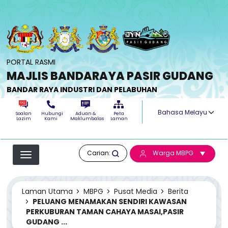
Langkau ke kandungan utama
PORTAL RASMI
MAJLIS BANDARAYA PASIR GUDANG
BANDAR RAYA INDUSTRI DAN PELABUHAN
Select your langua
Soalan
Hubungi
Aduan &
Peta
Lazim
Kami
Maklumbalas
Laman
Carian:
Warga MBPG
Laman Utama
MBPG
Pusat Media
Berita
PELUANG MENAMAKAN SENDIRI KAWASAN
PERKUBURAN TAMAN CAHAYA MASAI,PASIR
GUDANG ...
PELUANG MENAMAKAN