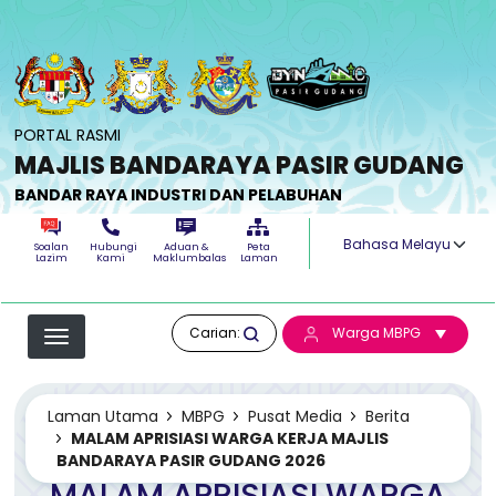
Langkau ke kandungan utama
PORTAL RASMI
MAJLIS BANDARAYA PASIR GUDANG
BANDAR RAYA INDUSTRI DAN PELABUHAN
Select your langua
Soalan
Hubungi
Aduan &
Peta
Lazim
Kami
Maklumbalas
Laman
Carian:
Warga MBPG
Laman Utama
MBPG
Pusat Media
Berita
MALAM APRISIASI WARGA KERJA MAJLIS
BANDARAYA PASIR GUDANG 2026
MALAM APRISIASI WARGA