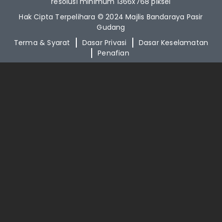
resolusi minimum 1366x768 piksel
Hak Cipta Terpelihara © 2024 Majlis Bandaraya Pasir
Gudang
Terma & Syarat
Dasar Privasi
Dasar Keselamatan
Penafian