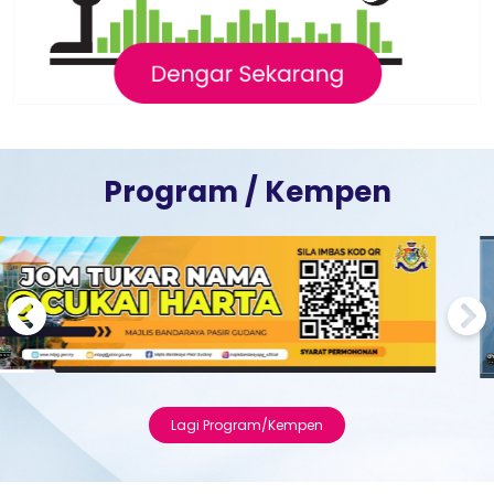
Program / Kempen
Previous
Next
Lagi Program/Kempen