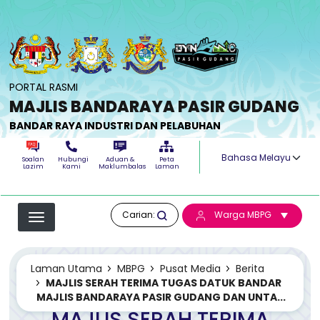
Langkau ke kandungan utama
PORTAL RASMI
MAJLIS BANDARAYA PASIR GUDANG
BANDAR RAYA INDUSTRI DAN PELABUHAN
Select your langua
Soalan
Hubungi
Aduan &
Peta
Lazim
Kami
Maklumbalas
Laman
Carian:
Warga MBPG
Laman Utama
MBPG
Pusat Media
Berita
MAJLIS SERAH TERIMA TUGAS DATUK BANDAR
MAJLIS BANDARAYA PASIR GUDANG DAN UNTA...
MAJLIS SERAH TERIMA