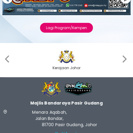
Previous
Next
Lagi Program/Kempen
‹
›
Kerajaan Johor
Majlis Bandaraya Pasir Gudang
Menara Aqabah,
Jalan Bandar,
81700 Pasir Gudang, Johor