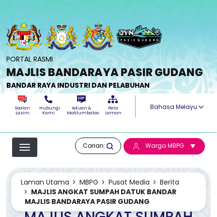
Langkau ke kandungan utama
PORTAL RASMI
MAJLIS BANDARAYA PASIR GUDANG
BANDAR RAYA INDUSTRI DAN PELABUHAN
Select your langua
Soalan
Hubungi
Aduan &
Peta
Lazim
Kami
Maklumbalas
Laman
Carian:
Warga MBPG
Laman Utama
MBPG
Pusat Media
Berita
MAJLIS ANGKAT SUMPAH DATUK BANDAR
MAJLIS BANDARAYA PASIR GUDANG
MAJLIS ANGKAT SUMPAH