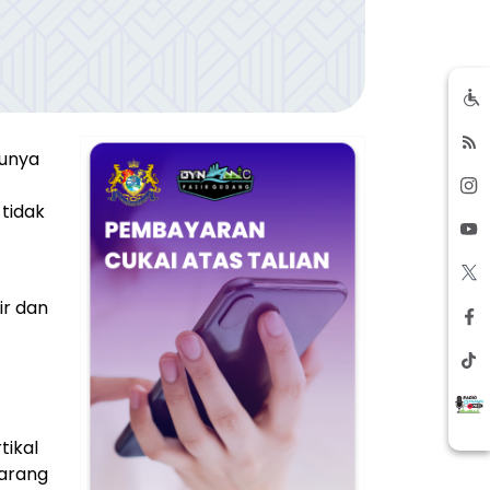
kunya
tidak
ir dan
tikal
barang