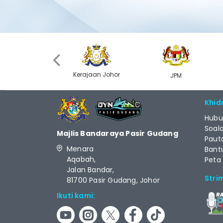
‹
Kerajaan Johor
MyGOV
JPM
Khid
Hubu
Soal
Majlis Bandaraya Pasir Gudang
Paut
Menara
Bant
Aqabah,
Peta
Jalan Bandar,
Stri
81700 Pasir Gudang, Johor
Ikuti kami: