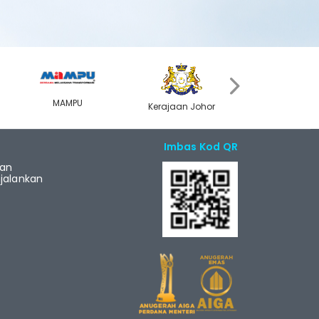
›
MAMPU
Kerajaan Johor
MyGOV
Imbas Kod QR
ian
alankan