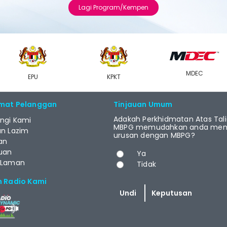
Lagi Program/Kempen
MDEC
EPU
KPKT
mat Pelanggan
Tinjauan Umum
Adakah Perkhidmatan Atas Tal
ngi Kami
MBPG memudahkan anda menj
an Lazim
urusan dengan MBPG?
an
Pilihan
uan
Ya
 Laman
Tidak
m Radio Kami