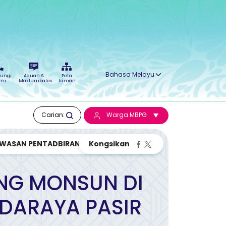
Select your language
ungi
Aduan &
Peta
mi
Maklumbalas
Laman
Carian:
Warga MBPG
WASAN PENTADBIRAN MAJLIS BANDARA...
NG MONSUN DI
DARAYA PASIR