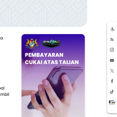
ja
al
ambil