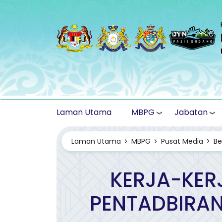
Langkau ke kandungan utama
MBPG
Jabatan
Laman Utama
Laman Utama
MBPG
Pusat Media
Be
KERJA-KER
PENTADBIRAN