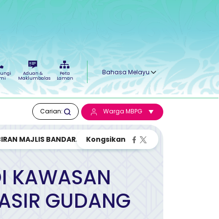
Select your language
ungi
Aduan &
Peta
mi
Maklumbalas
Laman
Carian:
Warga MBPG
RAN MAJLIS BANDARAYA PASIR GUD...
DI KAWASAN
PASIR GUDANG