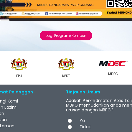
Lagi Program/Kempen
MDEC
EPU
KPKT
mat Pelanggan
Tinjauan Umum
Adakah Perkhidmatan Atas Tal
ngi Kami
MBPG memudahkan anda menj
an Lazim
urusan dengan MBPG?
an
Pilihan
uan
Ya
 Laman
Tidak