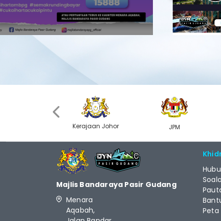
Previous
‹
Kerajaan Johor
MyGOV
JPM
Khid
Hubu
Soal
Majlis Bandaraya Pasir Gudang
Paut
Menara
Bant
Aqabah,
Peta
Jalan Bandar,