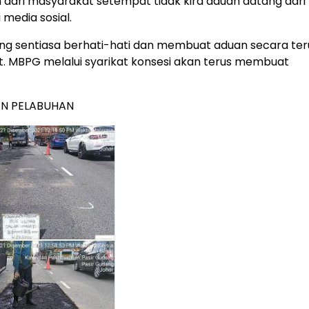
ari masyarakat setempat tidak kira aduan datang dari
 media sosial.
g sentiasa berhati-hati dan membuat aduan secara teru
t. MBPG melalui syarikat konsesi akan terus membuat
AN PELABUHAN