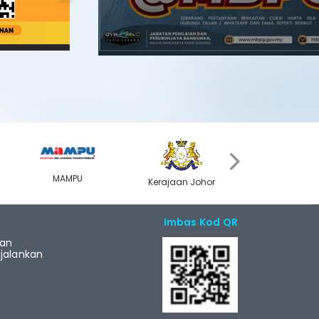
Next
›
MAMPU
Kerajaan Johor
MyGOV
Imbas Kod QR
ian
alankan