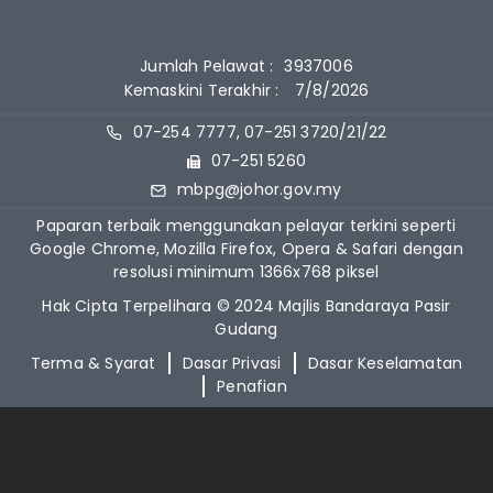
Jumlah Pelawat :
3937006
Kemaskini Terakhir :
7/8/2026
07-254 7777, 07-251 3720/21/22
07-251 5260
mbpg@johor.gov.my
Paparan terbaik menggunakan pelayar terkini seperti
Google Chrome, Mozilla Firefox, Opera & Safari dengan
resolusi minimum 1366x768 piksel
Hak Cipta Terpelihara © 2024 Majlis Bandaraya Pasir
Gudang
Terma & Syarat
Dasar Privasi
Dasar Keselamatan
Penafian