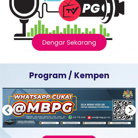
Program / Kempen
Previous
Next