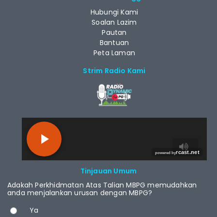
Hubungi Kami
Soalan Lazim
Pautan
Bantuan
Peta Laman
Strim Radio Kami
RCAST.NET
Tinjauan Umum
Adakah Perkhidmatan Atas Talian MBPG memudahkan
anda menjalankan urusan dengan MBPG?
Pilihan
Ya