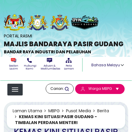
Langkau ke kandungan utama
PORTAL RASMI
MAJLIS BANDARAYA PASIR GUDANG
BANDAR RAYA INDUSTRI DAN PELABUHAN
Select your langua
Soalan
Hubungi
Aduan &
Peta
Lazim
Kami
Maklumbalas
Laman
Carian:
Warga MBPG
Laman Utama
MBPG
Pusat Media
Berita
KEMAS KINI SITUASI PASIR GUDANG -
TIMBALAN PERDANA MENTERI
KEMAS KINI SITUASI PASIR