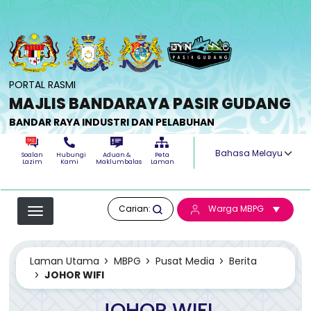
Langkau ke kandungan utama
PORTAL RASMI
MAJLIS BANDARAYA PASIR GUDANG
BANDAR RAYA INDUSTRI DAN PELABUHAN
Select your langua
Soalan
Hubungi
Aduan &
Peta
Lazim
Kami
Maklumbalas
Laman
Carian:
Warga MBPG
Laman Utama
MBPG
Pusat Media
Berita
JOHOR WIFI
JOHOR WIFI