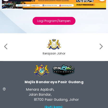
Previous
Next
Lagi Program/Kempen
‹
›
Kerajaan Johor
Majlis Bandaraya Pasir Gudang
Menara Aqabah,
Jalan Bandar,
81700 Pasir Gudang, Johor
Ikuti kami: