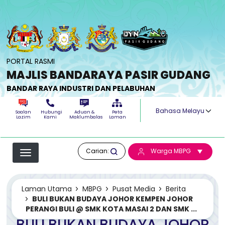
Langkau ke kandungan utama
PORTAL RASMI
MAJLIS BANDARAYA PASIR GUDANG
BANDAR RAYA INDUSTRI DAN PELABUHAN
Select your langua
Soalan
Hubungi
Aduan &
Peta
Lazim
Kami
Maklumbalas
Laman
Carian:
Warga MBPG
Laman Utama
MBPG
Pusat Media
Berita
BULI BUKAN BUDAYA JOHOR KEMPEN JOHOR
PERANGI BULI @ SMK KOTA MASAI 2 DAN SMK ...
BULI BUKAN BUDAYA JOHOR