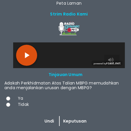
Peta Laman
Strim Radio Kami
RCAST.NET
Tinjauan Umum
Adakah Perkhidmatan Atas Talian MBPG memudahkan
anda menjalankan urusan dengan MBPG?
Pilihan
Ya
Tidak