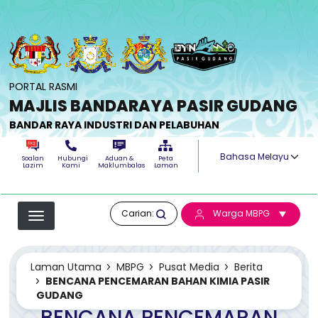
Langkau ke kandungan utama
PORTAL RASMI
MAJLIS BANDARAYA PASIR GUDANG
BANDAR RAYA INDUSTRI DAN PELABUHAN
Select your langua
Soalan
Hubungi
Aduan &
Peta
Lazim
Kami
Maklumbalas
Laman
Carian:
Warga MBPG
Laman Utama
MBPG
Pusat Media
Berita
BENCANA PENCEMARAN BAHAN KIMIA PASIR
GUDANG
BENCANA PENCEMARAN