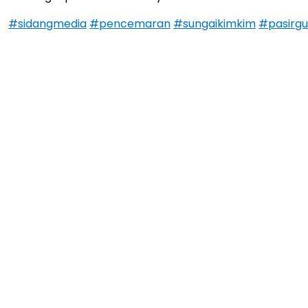
#sidangmedia
#pencemaran
#sungaikimkim
#pasirg