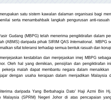
erupakan satu sistem kawalan dalaman organisasi bagi me
nilai serta menambahbaik langkah pengurusan anti-rasuah
sir Gudang (MBPG) telah menerima pengiktirafan dalam pen
uah (ABMS) daripada pihak SIRIM QAS
International
.
MBPG se
lkan sifat toleransi terhadap semua bentuk rasuah dan korup
menjejaskan kestabilan dan menjejaskan imej MBPG sebaga
r. Oleh hal yang demikian, pensijilan dan pengiktirafan in
al pekerja malah dapat membantu negara dalam menaikkan 
ejajar dengan usaha kerajaan dalam menjadikan Malaysia d
iterima daripada Yang Berbahagia Dato’ Haji Azmi Bin Hj.
 Malaysia (SPRM) Negeri Johor di atas pencapaian yang