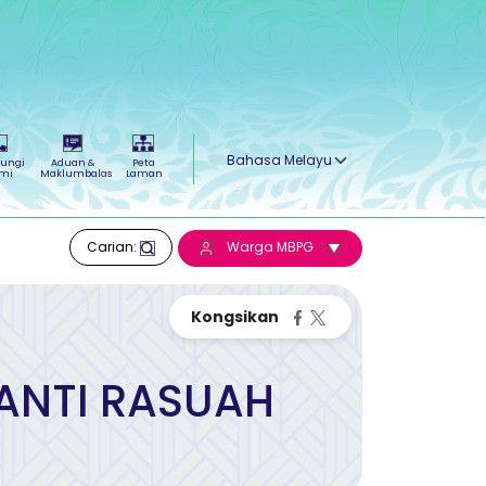
Select your language
ungi
Aduan &
Peta
mi
Maklumbalas
Laman
Carian:
Warga MBPG
 ANTI RASUAH