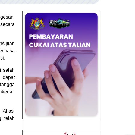
ngesan,
 secara
sijilan
ntiasa
si.
i salah
i dapat
tangga
ikenali
 Alias,
 telah