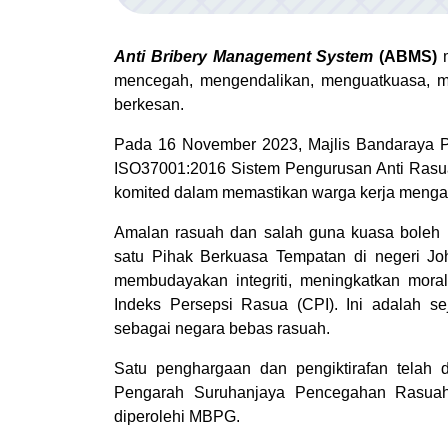
Anti Bribery Management System
(ABMS)
m
mencegah, mengendalikan, menguatkuasa, me
berkesan.
Pada 16 November 2023, Majlis Bandaraya Pa
ISO37001:2016 Sistem Pengurusan Anti Ras
komited dalam memastikan warga kerja mengama
Amalan rasuah dan salah guna kuasa boleh 
satu Pihak Berkuasa Tempatan di negeri Joho
membudayakan integriti, meningkatkan mor
Indeks Persepsi Rasua (CPI). Ini adalah s
sebagai negara bebas rasuah.
Satu penghargaan dan pengiktirafan telah d
Pengarah Suruhanjaya Pencegahan Rasuah
diperolehi MBPG.