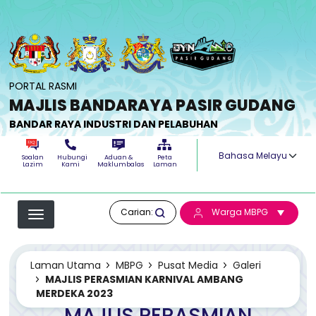
Langkau ke kandungan utama
PORTAL RASMI
MAJLIS BANDARAYA PASIR GUDANG
BANDAR RAYA INDUSTRI DAN PELABUHAN
Select your langua
Soalan
Hubungi
Aduan &
Peta
Lazim
Kami
Maklumbalas
Laman
Carian:
Warga MBPG
Laman Utama
MBPG
Pusat Media
Galeri
MAJLIS PERASMIAN KARNIVAL AMBANG
MERDEKA 2023
MAJLIS PERASMIAN