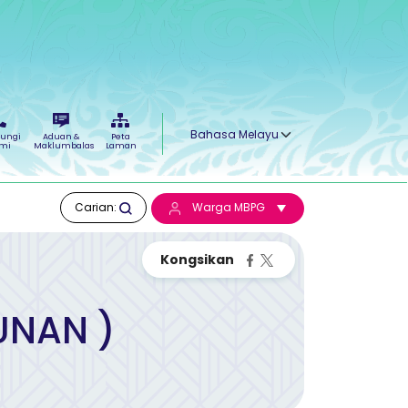
Select your language
ungi
Aduan &
Peta
mi
Maklumbalas
Laman
Carian:
Warga MBPG
UNAN )