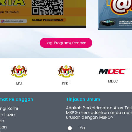
Lagi Program/Kempen
MDEC
EPU
KPKT
mat Pelanggan
Tinjauan Umum
Adakah Perkhidmatan Atas Tal
ngi Kami
MBPG memudahkan anda menj
an Lazim
urusan dengan MBPG?
an
Pilihan
uan
Ya