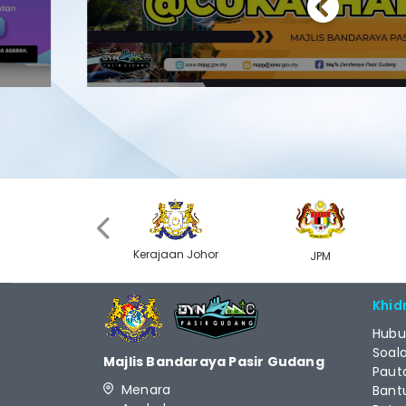
Previous
‹
Kerajaan Johor
MyGOV
JPM
Khid
Hubu
Soal
Majlis Bandaraya Pasir Gudang
Paut
Menara
Bant