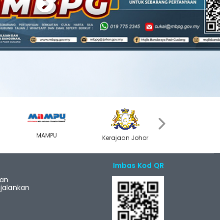
Next
›
MAMPU
Kerajaan Johor
MyGOV
Imbas Kod QR
ian
alankan