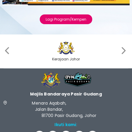
Previous
Next
Lagi Program/Kempen
‹
›
Kerajaan Johor
Majlis Bandaraya Pasir Gudang
Menara Aqabah,
Jalan Bandar,
81700 Pasir Gudang, Johor
Ikuti kami: